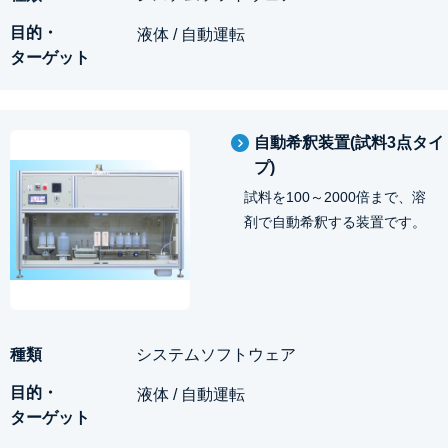
液体 / 自動運転
自動希釈装置(試料3点タイ
プ)
試料を100～2000倍まで、溶
剤で自動希釈する装置です。
システムソフトウェア
液体 / 自動運転