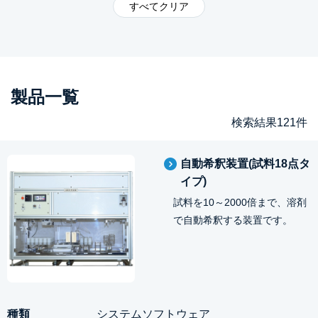
製品一覧
検索結果121件
自動希釈装置(試料18点タ
イプ)
試料を10～2000倍まで、溶剤
で自動希釈する装置です。
システムソフトウェア