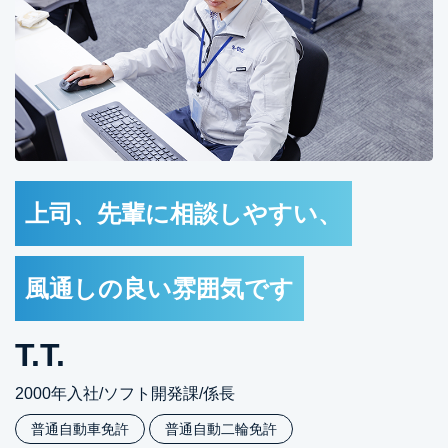
上司、先輩に相談しやすい、
風通しの良い雰囲気です
T.T.
2000年入社/ソフト開発課/係長
普通自動車免許
普通自動二輪免許