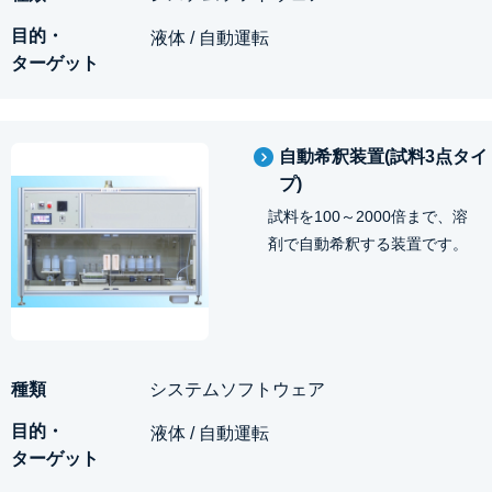
液体 / 自動運転
自動希釈装置(試料3点タイ
プ)
試料を100～2000倍まで、溶
剤で自動希釈する装置です。
システムソフトウェア
液体 / 自動運転