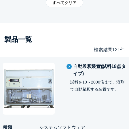
製品一覧
検索結果121件
自動希釈装置(試料18点タ
イプ)
試料を10～2000倍まで、溶剤
で自動希釈する装置です。
システムソフトウェア